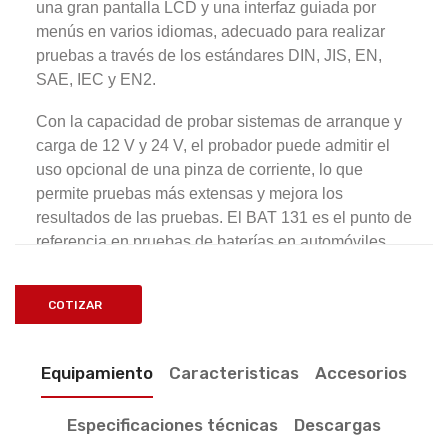
una gran pantalla LCD y una interfaz guiada por
menús en varios idiomas, adecuado para realizar
pruebas a través de los estándares DIN, JIS, EN,
SAE, IEC y EN2.
Con la capacidad de probar sistemas de arranque y
carga de 12 V y 24 V, el probador puede admitir el
uso opcional de una pinza de corriente, lo que
permite pruebas más extensas y mejora los
resultados de las pruebas.
El BAT 131 es el punto de
referencia en pruebas de baterías en automóviles,
de
vehículos comerciales y motocicletas con baterías
plomo-ácido, EFB, gel y AGM.
COTIZAR
Equipamiento
Caracteristicas
Accesorios
Especificaciones técnicas
Descargas